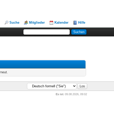
Suche
Mitglieder
Kalender
Hilfe
rneut.
Es ist:
09.08.2026, 09:02