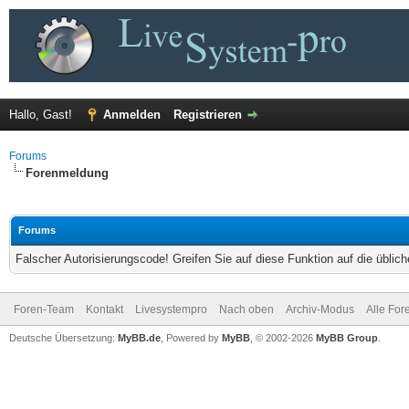
Hallo, Gast!
Anmelden
Registrieren
Forums
Forenmeldung
Forums
Falscher Autorisierungscode! Greifen Sie auf diese Funktion auf die übli
Foren-Team
Kontakt
Livesystempro
Nach oben
Archiv-Modus
Alle For
Deutsche Übersetzung:
MyBB.de
, Powered by
MyBB
, © 2002-2026
MyBB Group
.