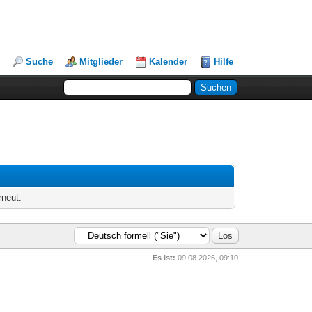
Suche
Mitglieder
Kalender
Hilfe
rneut.
Es ist:
09.08.2026, 09:10