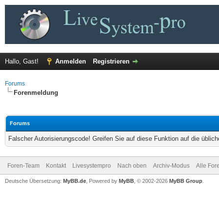
Hallo, Gast!
Anmelden
Registrieren
Forums
Forenmeldung
Forums
Falscher Autorisierungscode! Greifen Sie auf diese Funktion auf die übli
Foren-Team
Kontakt
Livesystempro
Nach oben
Archiv-Modus
Alle For
Deutsche Übersetzung:
MyBB.de
, Powered by
MyBB
, © 2002-2026
MyBB Group
.