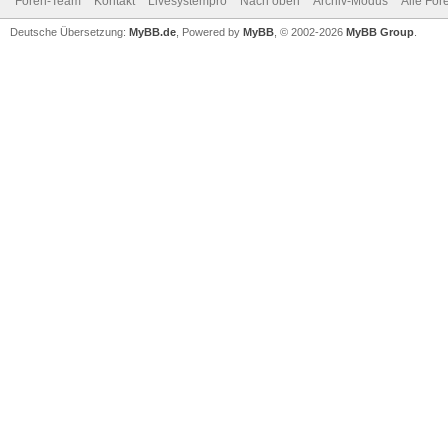
Foren-Team
Kontakt
Livesystempro
Nach oben
Archiv-Modus
Alle For
Deutsche Übersetzung:
MyBB.de
, Powered by
MyBB
, © 2002-2026
MyBB Group
.