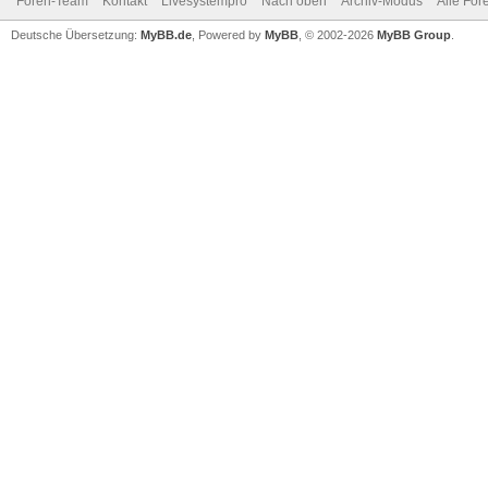
Foren-Team
Kontakt
Livesystempro
Nach oben
Archiv-Modus
Alle For
Deutsche Übersetzung:
MyBB.de
, Powered by
MyBB
, © 2002-2026
MyBB Group
.