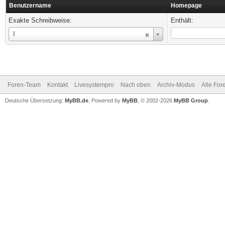
Benutzername
Homepage
Exakte Schreibweise:
Enthält:
Benutzername
I
Foren-Team
Kontakt
Livesystempro
Nach oben
Archiv-Modus
Alle For
Deutsche Übersetzung:
MyBB.de
, Powered by
MyBB
, © 2002-2026
MyBB Group
.