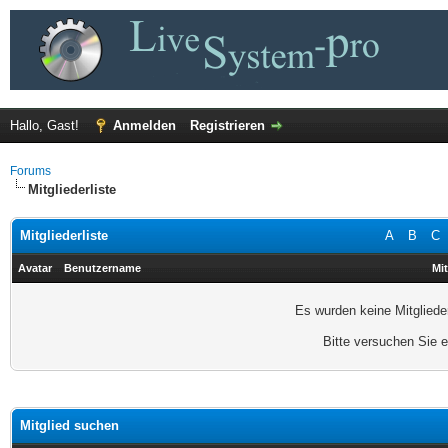
Hallo, Gast!
Anmelden
Registrieren
Forums
Mitgliederliste
Mitgliederliste
A
B
C
Avatar
Benutzername
Mit
Es wurden keine Mitgliede
Bitte versuchen Sie 
Mitglied suchen