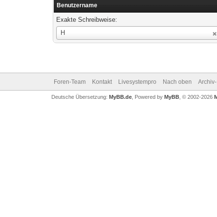
Benutzername
Exakte Schreibweise:
Benutzername
H
Foren-Team
Kontakt
Livesystempro
Nach oben
Archiv
Deutsche Übersetzung:
MyBB.de
, Powered by
MyBB
, © 2002-2026