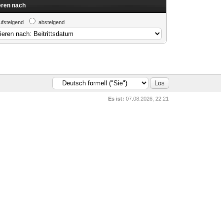
eren nach
ufsteigend
absteigend
Es ist:
07.08.2026, 22:21