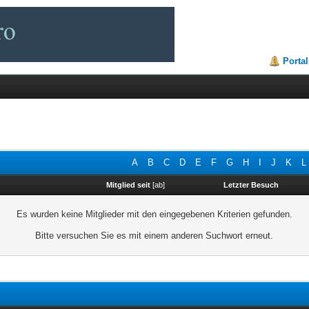
Portal
A
B
C
D
E
F
G
H
I
J
K
L
Mitglied seit
[
ab
]
Letzter Besuch
Es wurden keine Mitglieder mit den eingegebenen Kriterien gefunden.
Bitte versuchen Sie es mit einem anderen Suchwort erneut.