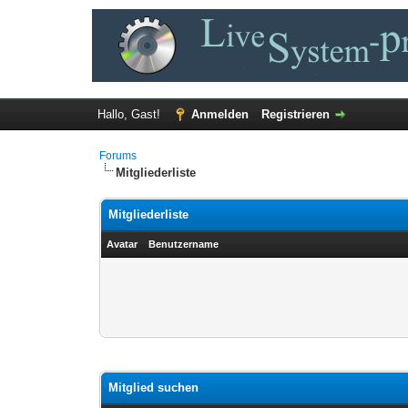
Hallo, Gast!
Anmelden
Registrieren
Forums
Mitgliederliste
Mitgliederliste
Avatar
Benutzername
Mitglied suchen