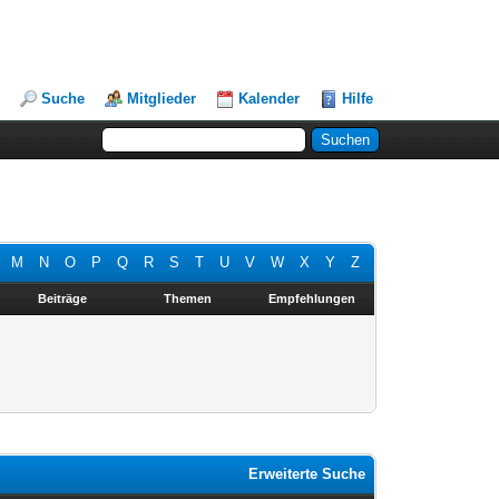
Suche
Mitglieder
Kalender
Hilfe
M
N
O
P
Q
R
S
T
U
V
W
X
Y
Z
Beiträge
Themen
Empfehlungen
Erweiterte Suche