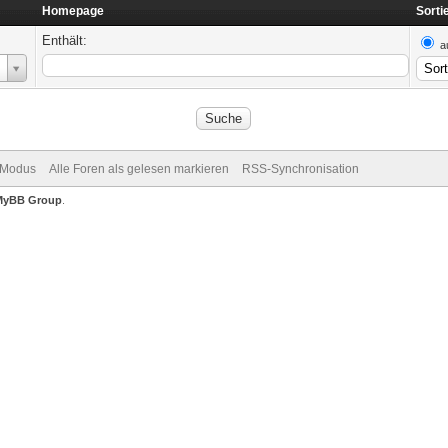
Homepage
Sorti
Enthält:
a
-Modus
Alle Foren als gelesen markieren
RSS-Synchronisation
MyBB Group
.