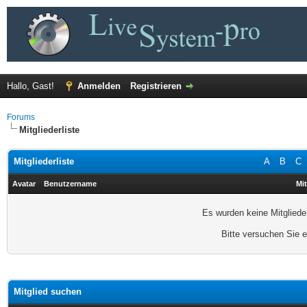
Hallo, Gast!
Anmelden
Registrieren
Forums
Mitgliederliste
Mitgliederliste
A
B
C
Avatar
Benutzername
Mit
Es wurden keine Mitgliede
Bitte versuchen Sie 
Mitglied suchen