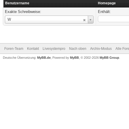
Benutzername
Homepage
Exakte Schreibweise:
Enthält:
Benutzername
W
Foren-Team
Kontakt
Livesystempro
Nach oben
Archiv-Modus
Alle For
Deutsche Übersetzung:
MyBB.de
, Powered by
MyBB
, © 2002-2026
MyBB Group
.