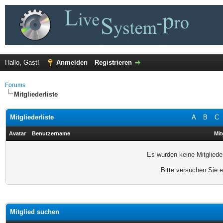
Hallo, Gast!
Anmelden
Registrieren
Forums
Mitgliederliste
Mitgliederliste
A
B
C
Avatar
Benutzername
Mit
Es wurden keine Mitgliede
Bitte versuchen Sie 
Mitglied suchen