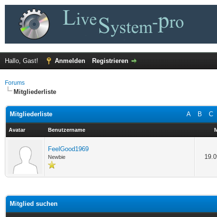
Hallo, Gast!
Anmelden
Registrieren
Forums
Mitgliederliste
Mitgliederliste
A
B
C
Avatar
Benutzername
M
FeelGood1969
19.0
Newbie
Mitglied suchen