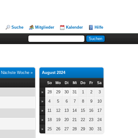
Suche
Mitglieder
Kalender
Hilfe
|
Nächste Woche »
August 2024
So
Mo
Di
Mi
Do
Fr
Sa
28
29
30
31
1
2
3
»
4
5
6
7
8
9
10
»
11
12
13
14
15
16
17
»
18
19
20
21
22
23
24
»
25
26
27
28
29
30
31
»