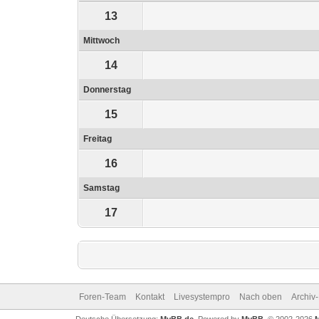
13
Mittwoch
14
Donnerstag
15
Freitag
16
Samstag
17
Foren-Team
Kontakt
Livesystempro
Nach oben
Archiv