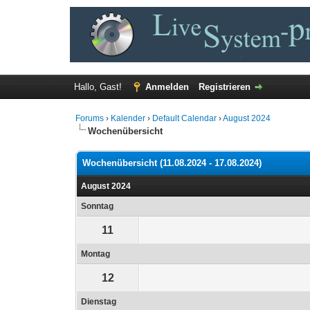
Hallo, Gast!
Anmelden
Registrieren
Forums
›
Kalender
›
Default Calendar
›
August 2024
Wochenübersicht
Wochenübersicht (11.08.2024 - 17.08.2024)
August 2024
Sonntag
11
Montag
12
Dienstag